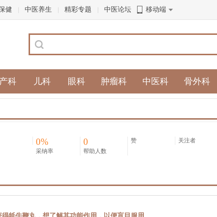
保健
中医养生
精彩专题
中医论坛
移动端
|
|
|
产科
儿科
眼科
肿瘤科
中医科
骨外科
0%
0
赞
关注者
采纳率
帮助人数
获得牦牛鞭丸，想了解其功能作用，以便盲目服用。