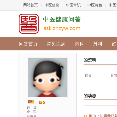
网站首页
中医信息
中医常识
中医特色
中医
|
|
|
|
问答首页
常见疾病
内科
外科
妇
的资料
回答
提问
的动态
身 份：
金 币：
经验值：
提出了问题我已