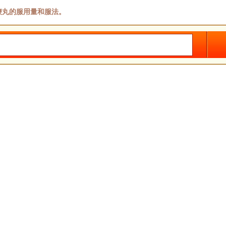
鞭丸的服用量和服法。
鞭丸的服用量和服法。
才招聘
投稿反馈
申请合作
友情链接
中医问答
网站导
|
|
|
|
|
本站信息仅供参考 不能作为诊断及医疗的依据
本站如有转载或引用文章涉及版权问题 请速与我们联系
Copyright 2003-2012 zhzyw.org ALL rights reserved
客服热线 010-57476997
文明办网文明上网投诉电话：010-57476997 举报邮箱：tousu@zhzyw.org