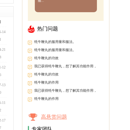
瘤...
间
热门问题
5-14
1
牦牛鞭丸的服用量和服法。
4-21
牦牛鞭丸的服用量和服法。
8
牦牛鞭丸的功效
我已获得牦牛鞭丸，想了解其功能作用，
1-12
以便盲目服用。
牦牛鞭丸的功效
6
牦牛鞭丸的作用
7-13
我已获得牦牛鞭丸，想了解其功能作用，
0
以便盲目服用。
牦牛鞭丸的作用
5-11
2
高悬赏问题
2-17
7
专家团队