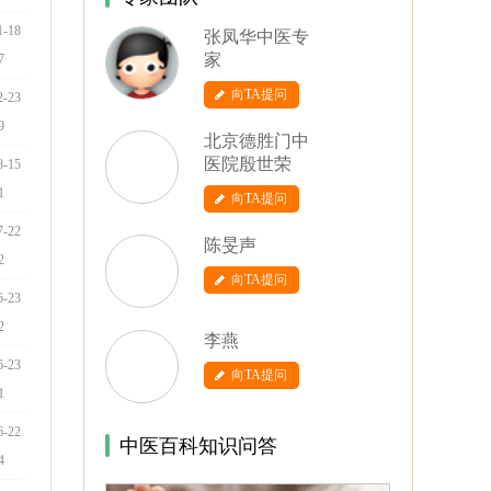
1-18
张凤华中医专
家
7
向TA提问
2-23
9
北京德胜门中
医院殷世荣
8-15
1
向TA提问
7-22
陈旻声
2
向TA提问
6-23
2
李燕
6-23
向TA提问
1
6-22
中医百科知识问答
4