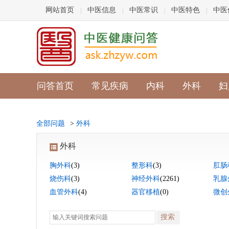
网站首页
中医信息
中医常识
中医特色
中医
|
|
|
|
问答首页
常见疾病
内科
外科
妇
全部问题
>
外科
外科
胸外科
(3)
整形科
(3)
肛肠
烧伤科
(3)
神经外科
(2261)
乳腺
血管外科
(4)
器官移植
(0)
微创
搜索