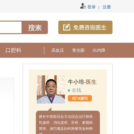
登录
注册
|
口腔科
高血压
青光眼
白内障
牛小培
-医生
在线
擅长中西医结合方法综合治疗肺癌、
乳腺癌、消化道癌、肝癌、鼻咽癌、
肾癌、淋巴瘤及妇科肿瘤等各种肿