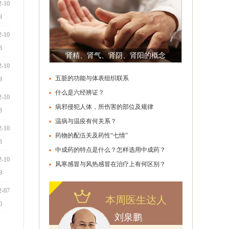
2-10
8
2-10
8
肾精、肾气、肾阴、肾阳的概念
2-10
五脏的功能与体表组织联系
8
什么是六经辨证？
2-10
病邪侵犯人体，所伤害的部位及规律
8
温病与温疫有何关系？
2-10
药物的配伍关及药性“七情”
8
中成药的特点是什么？怎样选用中成药？
2-10
些？
风寒感冒与风热感冒在治疗上有何区别？
8
2-07
本周医生达人
0
刘泉鹏