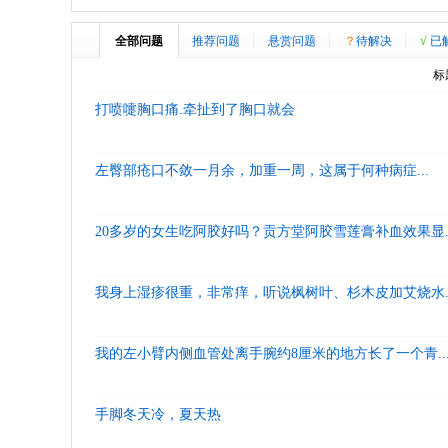
全部问题
推荐问题
悬赏问题
？
待解决
√
已
标
打喷嚏胸口痛.牵扯到了胸口就会
左臀部疮口不敛一月余，加重一周，这属于何种病症...
20多岁的女生吃阿胶好吗？贡方堂阿胶雪莲膏补血效果显..
我身上湿疹很重，非常痒，听说枫树叶、杉木皮加艾烧水..
我的左小臂内侧血管处离手腕约8厘米的地方长了一个青..
手脚冬天冷，夏天热