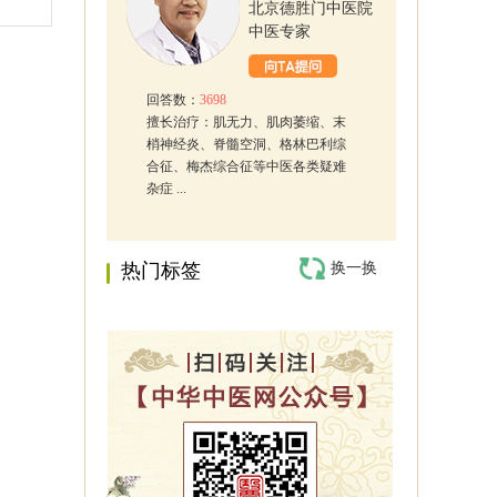
北京德胜门中医院
中医专家
回答数：
3698
擅长治疗：肌无力、肌肉萎缩、末
梢神经炎、脊髓空洞、格林巴利综
合征、梅杰综合征等中医各类疑难
杂症 ...
热门标签
换一换