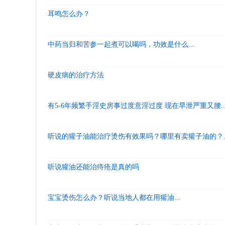
耳鸣怎么办？
中药当归和苦参一起煮可以喝吗，功效是什么...
硬皮病的治疗方法
有5-6年频繁手淫史房事过度意淫过度 现在早泄严重又腰..
听说的獾子油能治疗烫伤有效果吗？哪里有卖獾子油的？..
听说獾油还能治痔疮是真的吗
宝宝烫伤怎么办？听说当地人都在用獾油...