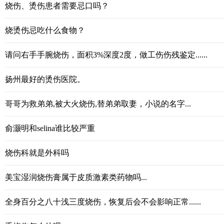
烧伤、烫伤患者需要忌口吗？
烧烫伤忌吃什么食物？
请问右手手腕烧伤，面积3%深度2度，做工伤伤残鉴定......
扬州最好的烫伤医院。
哥哥为救弟弟,被大火烧伤,替弟弟取妻，小说的名字...
俞灏明和selina谁比较严重
烧伤科就是外科吗
美宝湿润烧伤膏属于皮质激素类药物吗...
全身百分之八十浅三度烧伤，恢复后会不会影响正常......