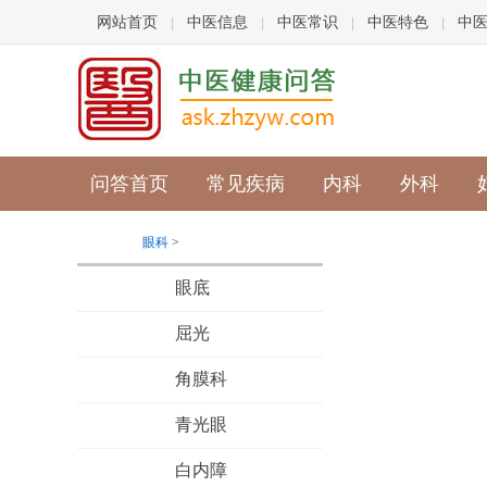
网站首页
中医信息
中医常识
中医特色
中
|
|
|
|
问答首页
常见疾病
内科
外科
眼科
>
眼底
屈光
角膜科
青光眼
白内障