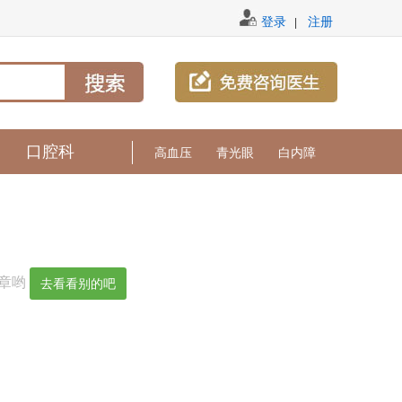
登录
注册
|
口腔科
高血压
青光眼
白内障
文章哟
去看看别的吧