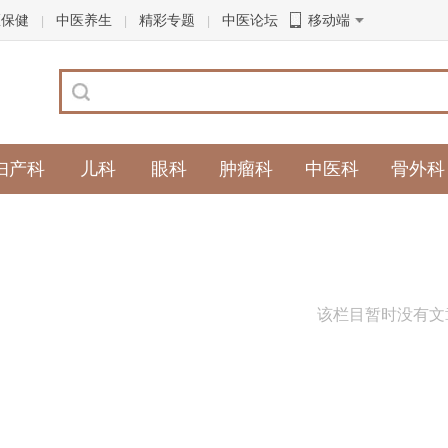
医保健
中医养生
精彩专题
中医论坛
移动端
|
|
|
妇产科
儿科
眼科
肿瘤科
中医科
骨外科
该栏目暂时没有