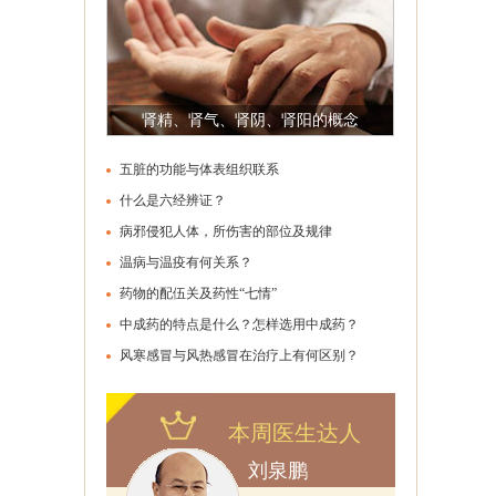
肾精、肾气、肾阴、肾阳的概念
五脏的功能与体表组织联系
什么是六经辨证？
病邪侵犯人体，所伤害的部位及规律
温病与温疫有何关系？
药物的配伍关及药性“七情”
中成药的特点是什么？怎样选用中成药？
些？
风寒感冒与风热感冒在治疗上有何区别？
本周医生达人
刘泉鹏