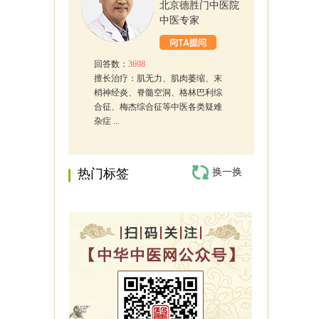
北京德胜门中医院
中医专家
回答数：
3698
擅长治疗：肌无力、肌肉萎缩、末
梢神经炎、脊髓空洞、格林巴利综
合征、梅杰综合征等中医各类疑难
杂症 ...
热门标签
换一换