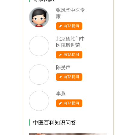
张凤华中医专
家
向TA提问
北京德胜门中
医院殷世荣
向TA提问
陈旻声
向TA提问
李燕
向TA提问
中医百科知识问答