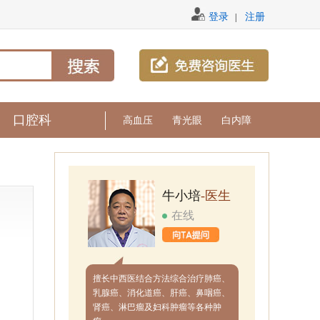
登录
注册
|
口腔科
高血压
青光眼
白内障
牛小培
-医生
在线
擅长中西医结合方法综合治疗肺癌、
乳腺癌、消化道癌、肝癌、鼻咽癌、
肾癌、淋巴瘤及妇科肿瘤等各种肿