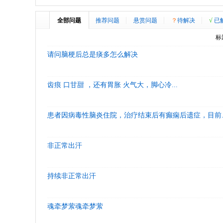
全部问题
推荐问题
悬赏问题
？
待解决
√
已
标
请问脑梗后总是痰多怎么解决
齿痕 口甘甜 ，还有胃胀 火气大，脚心冷...
患者因病毒性脑炎住院，治疗结束后有癫痫后遗症，目前..
非正常出汗
持续非正常出汗
魂牵梦萦魂牵梦萦