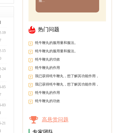
瘤...
间
热门问题
2-19
7
牦牛鞭丸的服用量和服法。
2-15
牦牛鞭丸的服用量和服法。
0
牦牛鞭丸的功效
牦牛鞭丸的作用
2-24
我已获得牦牛鞭丸，想了解其功能作用，
1
以便盲目服用。
我已获得牦牛鞭丸，想了解其功能作用，
6-05
以便盲目服用。
牦牛鞭丸的作用
7
牦牛鞭丸的功效
6-03
1
高悬赏问题
5-21
1
专家团队