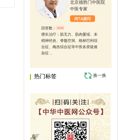
北京德胜门中医院
中医专家
回答数：
3698
擅长治疗：肌无力、肌肉萎缩、末
梢神经炎、脊髓空洞、格林巴利综
合征、梅杰综合征等中医各类疑难
杂症 ...
热门标签
换一换