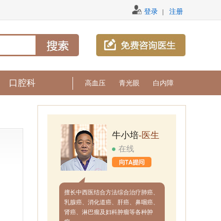
登录
注册
|
口腔科
高血压
青光眼
白内障
牛小培
-医生
在线
擅长中西医结合方法综合治疗肺癌、
乳腺癌、消化道癌、肝癌、鼻咽癌、
肾癌、淋巴瘤及妇科肿瘤等各种肿