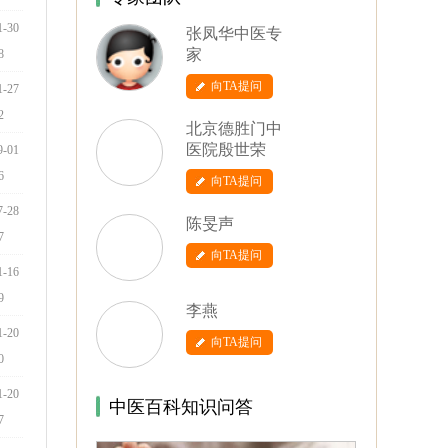
1-30
张凤华中医专
家
8
向TA提问
1-27
2
北京德胜门中
医院殷世荣
9-01
6
向TA提问
7-28
陈旻声
7
向TA提问
1-16
9
李燕
1-20
向TA提问
0
1-20
中医百科知识问答
7