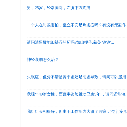
男，25岁，经常胸闷，左胸下方疼痛
一个人在时很害怕，坐立不安是焦虑症吗？有没有无副作..
请问清胃散能加祛湿的药吗?如山扼子,获苓?谢谢...
神经衰弱怎么治？
失眠症，但分不清是肾阳虚还是阴虚导致，请问可以服用..
我现年49岁女性，面瘫半边脸跳动已患9年:，请问还能治..
我姐姐长相很好，但由于工作压力大得了面瘫，治疗后仍..