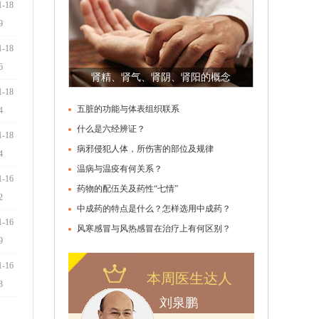
1-18
9
1-18
6
肾精、肾气、肾阴、肾阳的概念
1-18
五脏的功能与体表组织联系
4
什么是六经辨证？
1-18
病邪侵犯人体，所伤害的部位及规律
4
温病与温疫有何关系？
1-16
药物的配伍关及药性“七情”
2
中成药的特点是什么？怎样选用中成药？
1-16
些？
风寒感冒与风热感冒在治疗上有何区别？
9
1-16
本周医生达人
8
刘泉鹏