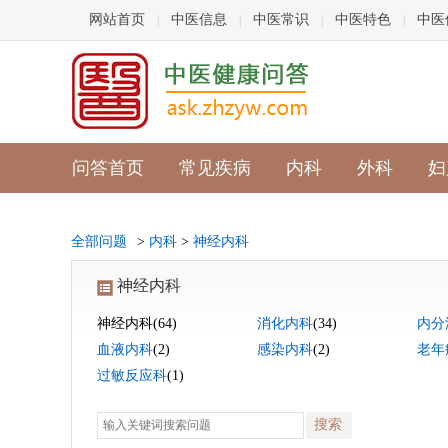
网站首页
中医信息
中医常识
中医特色
中医
|
|
|
|
问答首页
常见疾病
内科
外科
妇
全部问题
>
内科
>
神经内科
神经内科
神经内科
(64)
消化内科
(34)
内分
血液内科
(2)
感染内科
(2)
老年
过敏反应科
(1)
搜索