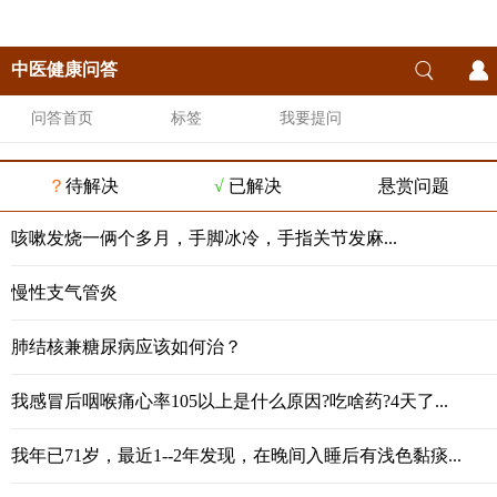
中医健康问答
问答首页
标签
我要提问
？
待解决
√
已解决
悬赏问题
咳嗽发烧一俩个多月，手脚冰冷，手指关节发麻...
慢性支气管炎
肺结核兼糖尿病应该如何治？
我感冒后咽喉痛心率105以上是什么原因?吃啥药?4天了...
我年已71岁，最近1--2年发现，在晚间入睡后有浅色黏痰...