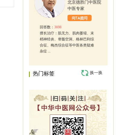
北京德胜门中医院
中医专家
回答数：
3698
擅长治疗：肌无力、肌肉萎缩、末
梢神经炎、脊髓空洞、格林巴利综
合征、梅杰综合征等中医各类疑难
杂症 ...
热门标签
换一换