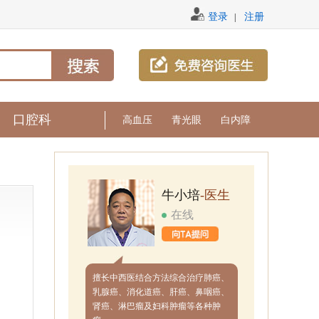
登录
注册
|
口腔科
高血压
青光眼
白内障
牛小培
-医生
在线
擅长中西医结合方法综合治疗肺癌、
乳腺癌、消化道癌、肝癌、鼻咽癌、
肾癌、淋巴瘤及妇科肿瘤等各种肿