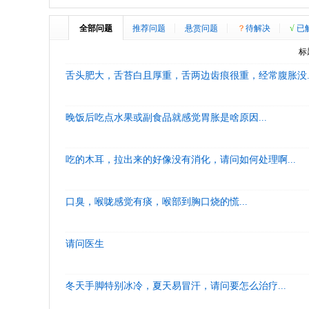
全部问题
推荐问题
悬赏问题
？
待解决
√
已
标
舌头肥大，舌苔白且厚重，舌两边齿痕很重，经常腹胀没..
晚饭后吃点水果或副食品就感觉胃胀是啥原因...
吃的木耳，拉出来的好像没有消化，请问如何处理啊...
口臭，喉咙感觉有痰，喉部到胸口烧的慌...
请问医生
冬天手脚特别冰冷，夏天易冒汗，请问要怎么治疗...