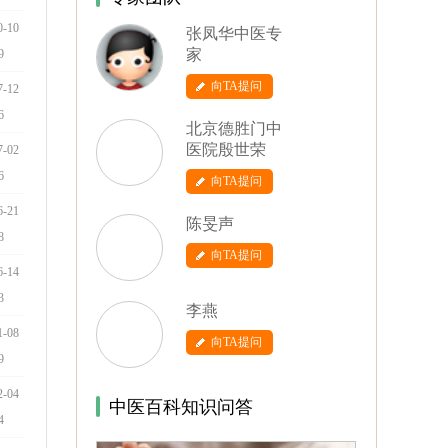
0-10
张凤华中医专
家
9
向TA提问
7-12
6
北京德胜门中
医院殷世荣
7-02
6
向TA提问
6-21
陈旻声
8
向TA提问
6-14
3
李燕
1-08
向TA提问
9
2-04
中医百科知识问答
4