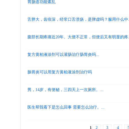
胃肠道功能紊乱
舌胖大，齿痕深，经常口舌溃疡，是脾虚吗？服用什么中..
腹部长期疼痛近20年。大便不正常，但便后又有明显的疼..
复方黄柏液涂剂可以灌肠治疗肠胃炎吗...
肠胃炎可以用复方黄柏液涂剂治疗吗
男，14岁，有便秘，三四天上一次厕所。...
医生帮我看下是怎么回事 需要怎么治疗。...
1
2
3
4