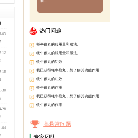
瘤...
间
热门问题
6-03
7
牦牛鞭丸的服用量和服法。
2-12
牦牛鞭丸的服用量和服法。
9
牦牛鞭丸的功效
我已获得牦牛鞭丸，想了解其功能作用，
9-18
以便盲目服用。
牦牛鞭丸的功效
1
牦牛鞭丸的作用
1-30
我已获得牦牛鞭丸，想了解其功能作用，
2
以便盲目服用。
牦牛鞭丸的作用
4-28
3
高悬赏问题
1-04
2
专家团队