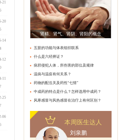
8-21
6
5-20
5
肾精、肾气、肾阴、肾阳的概念
5-14
五脏的功能与体表组织联系
4
什么是六经辨证？
4-12
病邪侵犯人体，所伤害的部位及规律
0
温病与温疫有何关系？
4-11
药物的配伍关及药性“七情”
7
中成药的特点是什么？怎样选用中成药？
2-25
些？
风寒感冒与风热感冒在治疗上有何区别？
7
2-06
本周医生达人
6
刘泉鹏