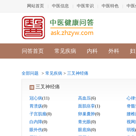
网站首页
中医信息
中医常识
中医特色
中医
|
|
|
|
问答首页
常见疾病
内科
外科
妇
全部问题
>
常见疾病
>
三叉神经痛
三叉神经痛
冠心病
(11)
高血压
(6)
心律
胃溃疡
(0)
面肌痉挛
(1)
脊髓
子宫肌瘤
(0)
卵巢囊肿
(0)
腰椎
白内障
(0)
青光眼
(0)
视网
眼外伤
(0)
眼底病
(0)
弱视