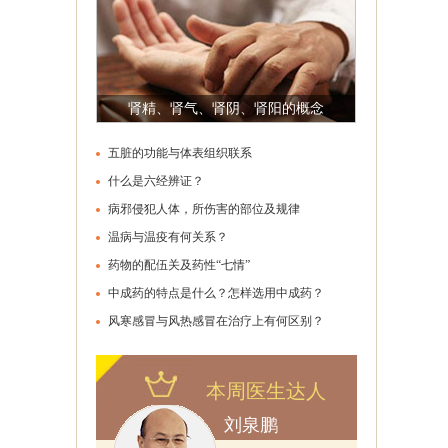
肾精、肾气、肾阴、肾阳的概念
五脏的功能与体表组织联系
什么是六经辨证？
病邪侵犯人体，所伤害的部位及规律
温病与温疫有何关系？
药物的配伍关及药性“七情”
中成药的特点是什么？怎样选用中成药？
些？
风寒感冒与风热感冒在治疗上有何区别？
本周医生达人
刘泉鹏