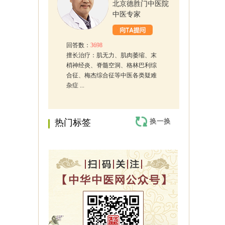
北京德胜门中医院
中医专家
回答数：
3698
擅长治疗：肌无力、肌肉萎缩、末
梢神经炎、脊髓空洞、格林巴利综
合征、梅杰综合征等中医各类疑难
杂症 ...
热门标签
换一换