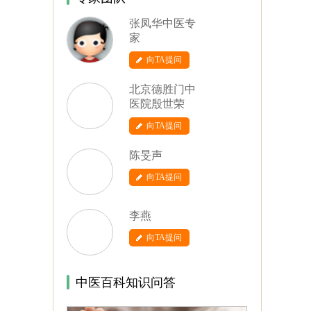
张凤华中医专
家
向TA提问
北京德胜门中
医院殷世荣
向TA提问
陈旻声
向TA提问
李燕
向TA提问
中医百科知识问答