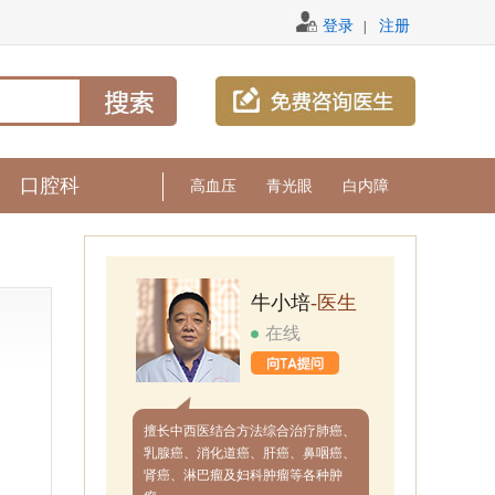
登录
注册
|
口腔科
高血压
青光眼
白内障
牛小培
-医生
在线
擅长中西医结合方法综合治疗肺癌、
乳腺癌、消化道癌、肝癌、鼻咽癌、
肾癌、淋巴瘤及妇科肿瘤等各种肿