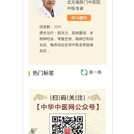
北京德胜门中医院
中医专家
回答数：
3698
擅长治疗：肌无力、肌肉萎缩、末
梢神经炎、脊髓空洞、格林巴利综
合征、梅杰综合征等中医各类疑难
杂症 ...
热门标签
换一换