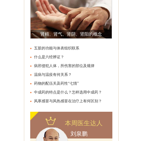
肾精、肾气、肾阴、肾阳的概念
五脏的功能与体表组织联系
什么是六经辨证？
病邪侵犯人体，所伤害的部位及规律
温病与温疫有何关系？
药物的配伍关及药性“七情”
中成药的特点是什么？怎样选用中成药？
些？
风寒感冒与风热感冒在治疗上有何区别？
本周医生达人
刘泉鹏