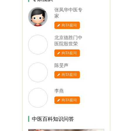
张凤华中医专
家
向TA提问
北京德胜门中
医院殷世荣
向TA提问
陈旻声
向TA提问
李燕
向TA提问
中医百科知识问答