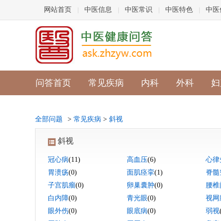
网站首页
中医信息
中医常识
中医特色
中医
|
|
|
|
问答首页
常见疾病
内科
外科
妇
全部问题
>
常见疾病
>
斜视
斜视
冠心病
(11)
高血压
(6)
心律
胃溃疡
(0)
面肌痉挛
(1)
脊髓
子宫肌瘤
(0)
卵巢囊肿
(0)
腰椎
白内障
(0)
青光眼
(0)
视网
眼外伤
(0)
眼底病
(0)
弱视