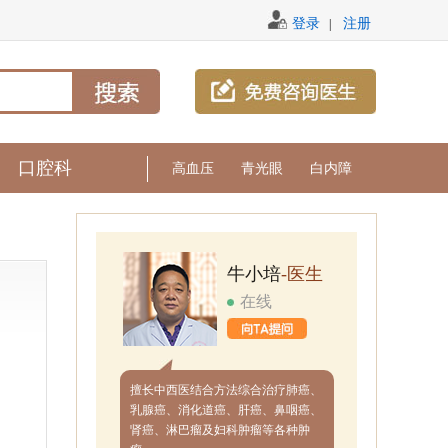
登录
注册
|
口腔科
高血压
青光眼
白内障
牛小培
-医生
在线
擅长中西医结合方法综合治疗肺癌、
乳腺癌、消化道癌、肝癌、鼻咽癌、
肾癌、淋巴瘤及妇科肿瘤等各种肿